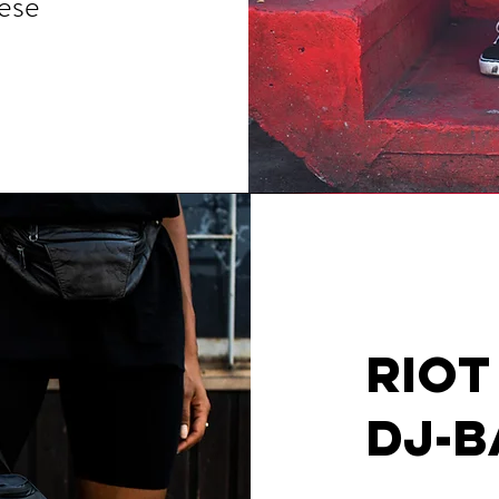
ese
RIOT
DJ-B