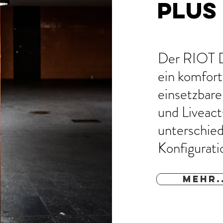
PLUS
Der RIOT 
ein komforta
einsetzbare
und Liveacts
unterschied
Konfigurat
MEHR.