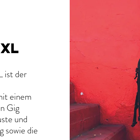
 XL
ist der
 mit einem
en Gig
uste und
g sowie die