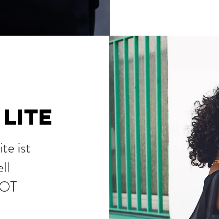
LITE
e ist
ll
IOT