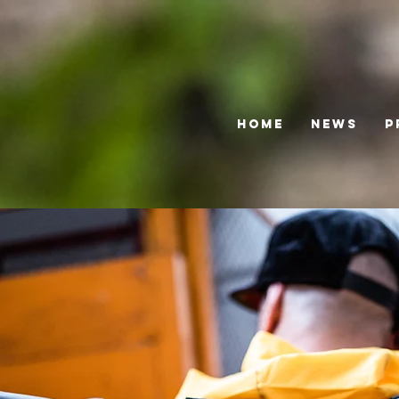
HOME
News
P