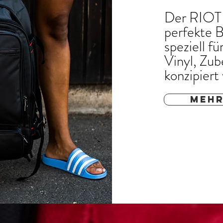
Der RIOT
perfekte B
speziell f
Vinyl, Zub
konzipiert
MEHR