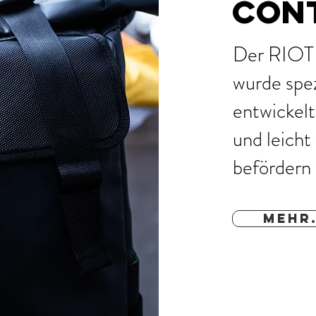
CONT
Der RIO
wurde spez
entwickelt
und leicht
befördern 
MEHR.