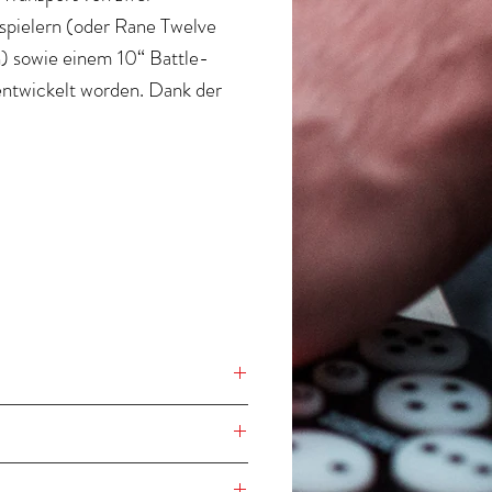
spielern (oder Rane Twelve
) sowie einem 10“ Battle-
entwickelt worden. Dank der
enden Zusatzpolster, können
ei Innenfächer universell an alle
en Turntable und Battle-Mixer
e angepasst werden. Die
che Kabelführung auf der
ite des Cases ermöglich
em, dass das Setup bequem
erkabelt werden kann und
im Handumdrehen einsatzbereit