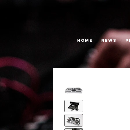
HOME
News
P