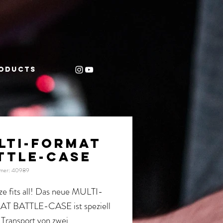
oducts
LTI-FORMAT
TTLE-CASE
mmer: 40989
e fits all! Das neue MULTI-
 BATTLE-CASE ist speziell
 Transport von zwei