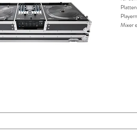
Platten
Playern
Mixer 
beilieg
alle dr
aktuell
Modell
praktis
Rückse
außerd
vorab v
somit 
ist.
rkem Sperrholz mit laminierter Oberfläche