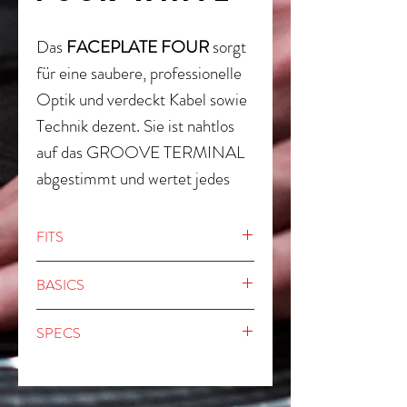
Das
FACEPLATE FOUR
sorgt
für eine saubere, professionelle
Optik und verdeckt Kabel sowie
Technik dezent. Sie ist nahtlos
auf das GROOVE TERMINAL
abgestimmt und wertet jedes
Setup optisch und funktional auf.
FITS
Groove Terminal FOUR
BASICS
SPECS
15 mm starkes Eukalyptus-
Sperrholz mit matter,
Außenabmessungen: 95,5 x 54 x
sandstrukturierter Oberfläche in
1,5 cm
Schwarz oder Weiß