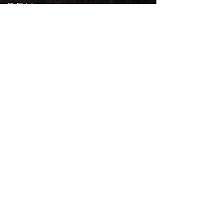
OEM
Trademarks
Aufbauanleitungen
NEWSLETTER
Email
*
Subscribe
I want to subscribe to your 
mailing list.