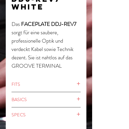
white
Das
FACEPLATE DDJ-REV7
sorgt für eine saubere,
professionelle Optik und
verdeckt Kabel sowie Technik
dezent. Sie ist nahtlos auf das
GROOVE TERMINAL
abgestimmt und wertet jedes
Setup optisch und funktional auf.
FITS
Groove Terminal DDJ-REV7
BASICS
15 mm starkes Eukalyptus-
SPECS
Sperrholz mit matter,
sandstrukturierter Oberfläche in
Außenabmessungen: 95,5 x 54 x