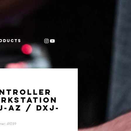
oducts
-
NTROLLER
RKSTATION
J-AZ / DXJ-
mmer: 41039