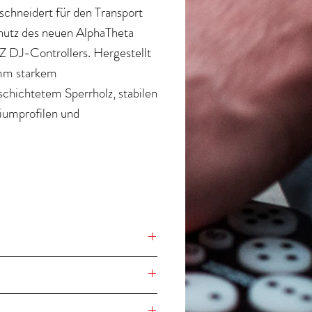
chneidert für den Transport
hutz des neuen AlphaTheta
 DJ-Controllers. Hergestellt
mm starkem
schichtetem Sperrholz, stabilen
iumprofilen und
astbaren Butterfly-
üssen bietet es Ihnen sicheren
rt und Arbeitsplatz in einem.
r integrierten ausfahrbaren
-Plattform und dem
chen Kabelzugang ist das Setup
dumdrehen einsatzbereit.