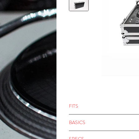
FITS
AlphaTheta XDJ-AZ
BASICS
Pioneer XDJ-XZ
Solide Konstruktion aus 9 mm sta
SPECS