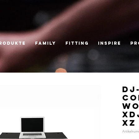
RODUKTE
FAMILY
Fitting
Inspire
Pr
DJ
CO
WO
XD
XZ
Artikelnu