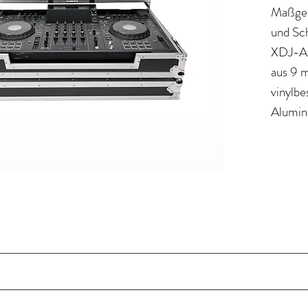
Maßges
und Sc
XDJ-AZ
aus 9 
vinylbe
Alumin
hochbel
Verschl
Transpo
Dank de
Laptop
praktis
im Han
rkem Sperrholz mit laminierter Oberfläche