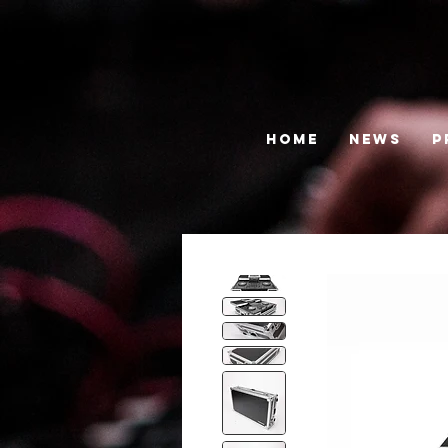
HOME
News
P