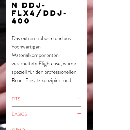
N DDJ-
FLX4/DDJ-
400
Das extrem robuste und aus
hochwertigen
Materialkomponenten
verarbeitete Flightcase, wurde
speziell für den professionellen
Road-Einsatz konzipiert und
bietet optimalen Transportschutz
für einen Pioneer DDJ-FLX4
FITS
und DDJ-400 Controller. Dank
Pioneer DDJ-FLX4
der integrierten, ausfahrbaren
BASICS
Pioneer DDJ-400
Laptop-Ablage ist das Case auch
Pioneer DDJ-SB3
Solide Konstruktion aus 6 mm
SPECS