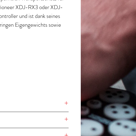
Pioneer XDJ-RX3 oder XDJ-
troller und ist dank seines
eringen Eigengewichts sowie
mpakten Größe die ideale
tive für DJs, ihren Controller
zum nächsten Gig zu
rtieren.