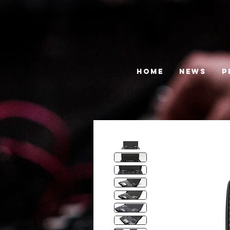
HOME
News
P