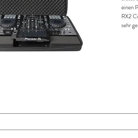
einen 
RX2 Con
sehr g
der ko
Alterna
sicher 
transpo
m und wasserabweisendes 600D Polyesteraußenmaterial