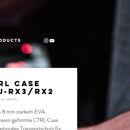
oducts
RL CASE
J-RX3/RX2
mmer: 48036
s 8 mm starkem EVA
haum geformte CTRL Case
optimalen Transportschutz für