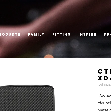
RODUKTE
FAMILY
Fitting
Inspire
Pr
CT
XD
Artikelnu
Das au
Hartsc
bietet 