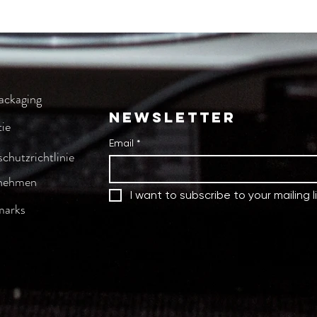
er Jogwheels, Display, Fader und Knöpfe
ärkte Trageschlaufen
rt
 / EAN-Code: 4041212480361)
ackaging
NEWSLETTER
ie
Email
*
chutzrichtlinie
nehmen
I want to subscribe to your mailing li
marks