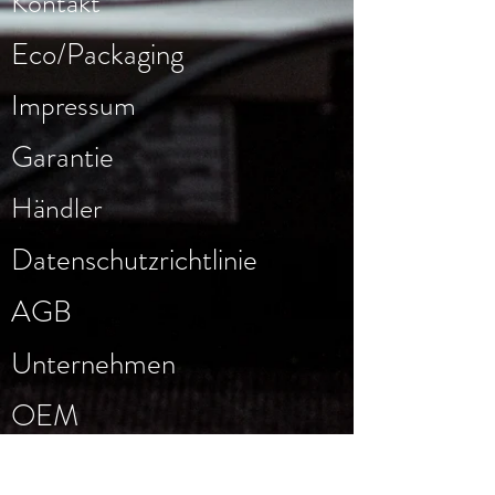
Kontakt
der Jogwheels, Display, Fader und
Knöpfe
Eco/Packaging
Farbe: schwarz
Kompatibel mit Decksaver® Cover
Art.-Nr.: 48067
Impressum
EAN: 4041212480675
Garantie
Händler
Datenschutzrichtlinie
AGB
Unternehmen
OEM
Trademarks