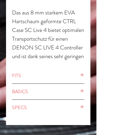
Das aus 8 mm starkem EVA
Hartschaum geformte CTRL
Case SC Live 4 bietet optimalen
Transportschutz für einen
DENON SC LIVE 4 Controller
und ist dank seines sehr geringen
Eigengewichts sowie der
kompakten Größe die ideale
FITS
Alternative für DJs, ihren
DENON SC LIVE 4
Controller sicher zum nächsten
BASICS
Gig zu transportieren.
8 mm EVA-Durashock-
SPECS
Hartschaum und
wasserabweisendes 600D
Außenabmessungen: 83 x 46 x 14
Polyesteraußenmaterial
cm
Robuster Reißverschluss
Innenabmessungen: 71 x 37 x 7 cm