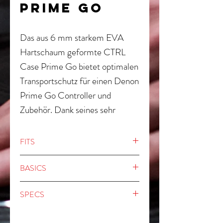
PRIME GO
Das aus 6 mm starkem EVA
Hartschaum geformte CTRL
Case Prime Go bietet optimalen
Transportschutz für einen Denon
Prime Go Controller und
Zubehör. Dank seines sehr
geringen Eigengewichts sowie
der kompakten Größe ist das
FITS
CTRL Case die ideale
Denon Prime Go
Alternative für DJs, ihr
BASICS
Denon Prime Go+
Equipment sicher zum nächsten
AlphaTheta Omnis-Duo
6 mm EVA-Durashock-
SPECS
Gig zu transportieren.
Hartschaum und
wasserabweisendes 600D
Außenmaße: 56 x 34 x 12,5 cm
Polyesteraußenmaterial